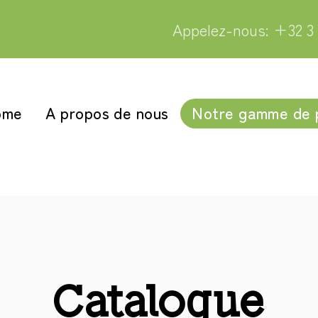
Appelez-nous: +32 3 
ome
A propos de nous
Notre gamme de 
Catalogue