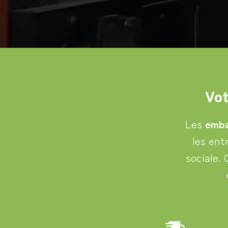
Vot
Les
emba
les ent
sociale.