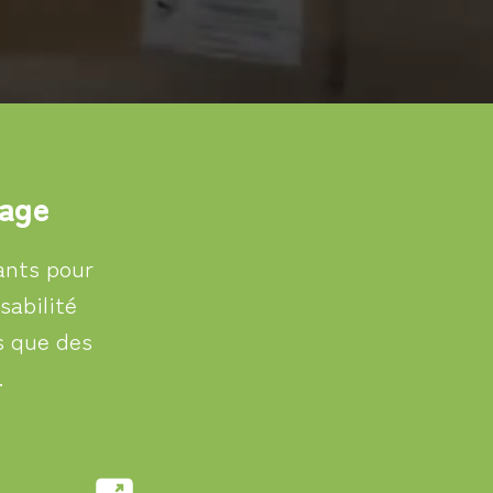
lage
ants pour
sabilité
s que des
.