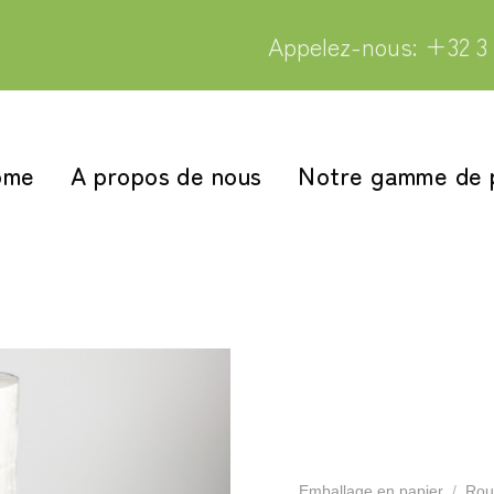
Appelez-nous: +32 3 
ome
A propos de nous
Notre gamme de 
Emballage en papier
/
Rou