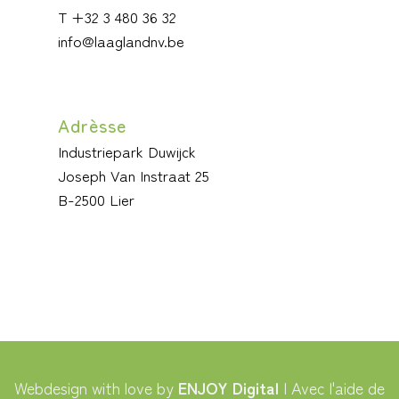
T +32 3 480 36 32
info@laaglandnv.be
Adrèsse
Industriepark Duwijck
Joseph Van Instraat 25
B-2500 Lier
Webdesign with love by
ENJOY Digital
| Avec l'aide de