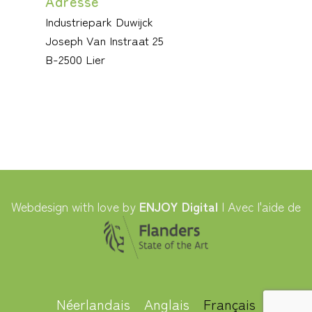
Adrèsse
Industriepark Duwijck
Joseph Van Instraat 25
B-2500 Lier
Webdesign with love by
ENJOY Digital
| Avec l'aide de
Néerlandais
Anglais
Français