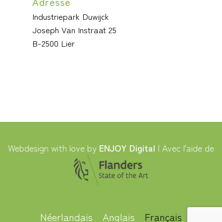
Adrèsse
Industriepark Duwijck
Joseph Van Instraat 25
B-2500 Lier
Webdesign with love by
ENJOY Digital
| Avec l'aide de
Néerlandais
Anglais
Français