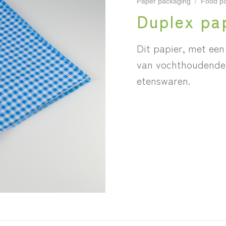
Paper packaging
/
Food p
Duplex pa
Dit papier, met een
van vochthoudende 
etenswaren.