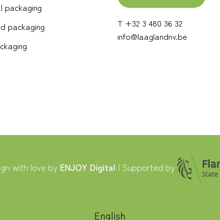
l packaging
T +32 3 480 36 32
d packaging
info@laaglandnv.be
ckaging
gn with love by
ENJOY Digital
| Supported by
English