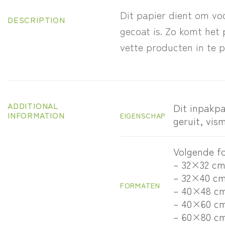
Dit papier dient om vo
DESCRIPTION
gecoat is. Zo komt het 
vette producten in te 
ADDITIONAL
Dit inpakpa
INFORMATION
EIGENSCHAP
geruit, vis
Volgende fo
– 32×32 c
– 32×40 c
FORMATEN
– 40×48 c
– 40×60 c
– 60×80 c