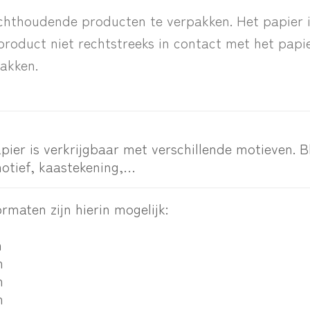
chthoudende producten te verpakken. Het papier is
product niet rechtstreeks in contact met het papie
pakken.
pier is verkrijgbaar met verschillende motieven. B
motief, kaastekening,…
rmaten zijn hierin mogelijk:
m
m
m
m
m