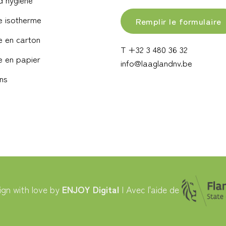
e isotherme
Remplir le formulaire
 en carton
T +32 3 480 36 32
 en papier
info@laaglandnv.be
ns
gn with love by
ENJOY Digital
| Avec l'aide de