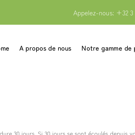
Appelez-nous: +32 3 
ome
A propos de nous
Notre gamme de 
ure 30 jours. Si 30 jours se sont écoulés depuis v