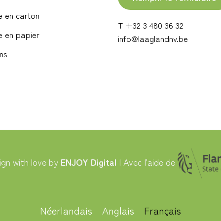
 en carton
T +32 3 480 36 32
 en papier
info@laaglandnv.be
ns
gn with love by
ENJOY Digital
| Avec l'aide de
Néerlandais
Anglais
Français