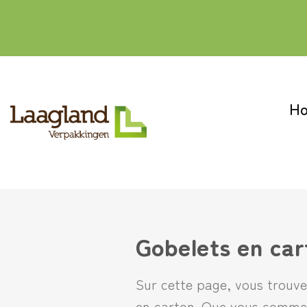
Passer
au
contenu
H
Gobelets en car
Sur cette page, vous trouve
en carton. Que vous commen