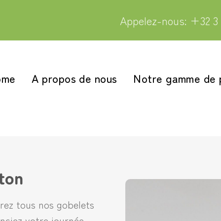
Appelez-nous: +32 3 
ome
A propos de nous
Notre gamme de 
ton
rez tous nos gobelets
ciez votre journée