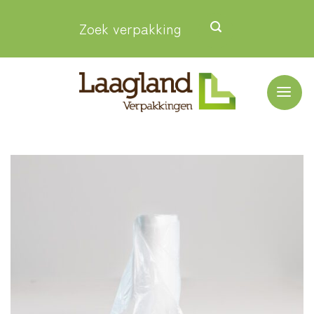
Ga
Zoek verpakking
naar
inhoud