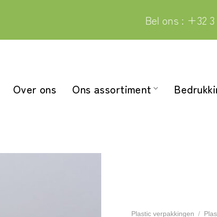
Bel ons : +32 3
Over ons
Ons assortiment
Bedrukk
Plastic verpakkingen
/
Plas