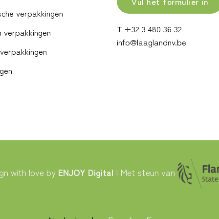
Vul het formulier in
sche verpakkingen
T +32 3 480 36 32
 verpakkingen
info@laaglandnv.be
verpakkingen
ngen
gn with love by
ENJOY Digital
| Met steun van