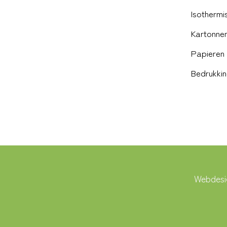
Isothermi
Kartonnen
Papieren 
Bedrukki
Webdesi